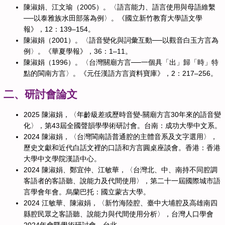
陳淑娟、江文瑜（2005）。〈語言能力、語言使用與母語維繫
──以泰雅族水田部落為例〉。《國立新竹教育大學語文學
報》，12：139–154。
陳淑娟（2001）。〈語音變化與詞彙互動──以觀音白玉方言為
例〉。《華夏學報》，36：1–11。
陳淑娟（1996）。〈台灣關廟方言──一個具「出」歸「時」特
點的閩南方言〉。《元任漢語方言資料寶庫》，2：217–256。
二、研討會論文
2025 陳淑娟，〈年齡級差或歷時音變-關廟方言30年來的語音變
化〉，第43屆全國聲韻學學術研討會。台南：成功大學中文系。
2024 陳淑娟，〈台灣閩南語普通腔的主體音系及文字選用〉，
歷史文獻和近代白話文裡的口語和方言圓桌座談會。香港：香港
大學中文學院漢語中心。
2024 陳淑娟、鄭宜仲、江敏華，〈台灣北、中、南持不同腔調
客語者的客語聽、說能力及代間使用〉，第二十一屆國際城市語
言學會年會。烏蘭巴托：國立蒙古大學。
2024 江敏華、陳淑娟，〈新竹海陸腔、臺中大埔腔及高雄南四
縣腔民眾之客語聽、說能力與代間使用分析〉，台灣人口學會