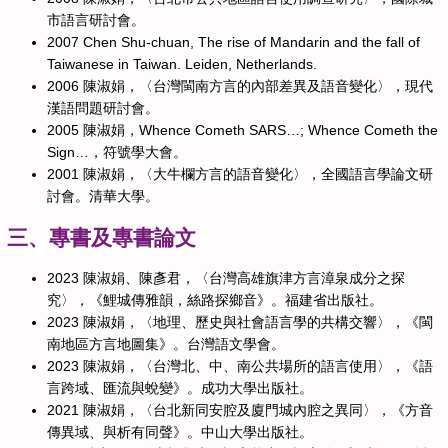
市語言研討會。
2007 Chen Shu-chuan, The rise of Mandarin and the fall of
Taiwanese in Taiwan. Leiden, Netherlands.
2006 陳淑娟，〈台灣閩南方言的內部差異及語音變化〉，現代
漢語問題研討會。
2005 陳淑娟，Whence Cometh SARS…; Whence Cometh the
Sign…，符號學大會。
2001 陳淑娟，〈大牛欄方言的語音變化〉，全國語言學論文研
討會。清華大學。
三、專書及專書論文
2023 陳淑娟、陳彥君，〈台灣高雄旗津方言漳泉成分之探
究〉，《鯉城傳雅韻，絲路探鄉音》。福建省出版社。
2023 陳淑娟，〈地理、歷史與社會語言學的共構交響〉，《閩
南地區方言地圖集》。台灣語文學會。
2023 陳淑娟，〈台灣北、中、南公共場所的語言使用〉，《語
言跨域、匯流與蛻變》。成功大學出版社。
2021 陳淑娟，〈台北新同安腔及廈門城內腔之異同〉，《方音
傳異域、與析有同聲》。中山大學出版社。