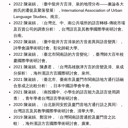
2022 陳淑娟，〈臺中龍井方言漳、泉的地理分布——兼論各大
姓氏的遷徙及聚落發展〉，International Association of Urban
Language Studies。南京。
2022 陳淑娟，〈台灣北、中、南公共場所的語言轉移-傳統市場
及百貨公司的調查分析〉，台灣語言及其教學國際學術研討會。
台南。
2022 陳淑娟，〈臺中龍井方言漳泉的方音差異與語音變異〉，
詩學會議學術研討會。彰化師範大學。
2022 陳淑娟，〈臺北市閩南語的方音變化〉，臺灣師大百年校
慶國際學術研討會。
2021 陳淑娟、陳彥君，〈台灣高雄旗津方言的音變及漳、泉成
分探析〉，海外漢語方言國際研討會。泉州。
2021 陳淑娟，〈臺北市、臺南市及廈門市閩南語地方通行語融
合形成之比較分析〉，日本中國語學會年會。
2021 陳淑娟，〈南投國中、小學生的語言能力及語言使用調
查〉，青年學者台灣語言學術研討會。
2020 陳淑娟，〈台北新同安腔及廈門音地方通行語之異同〉，
台灣語言及其教學國際學術研討會。清華大學。
2019 陳淑娟、鄭宜仲，〈台灣閩南語普通腔及廈門音之比
較〉，海外漢語方言國際學術研討會。廣東。