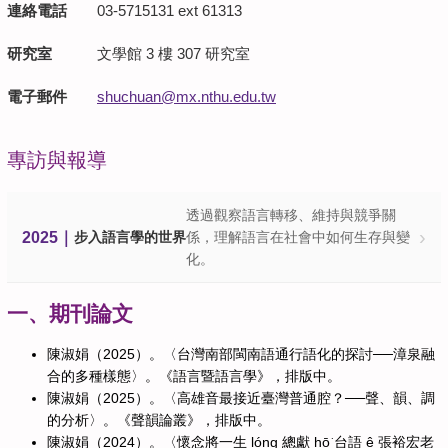
連絡電話
03-5715131 ext 61313
研究室
文學館 3 樓 307 研究室
電子郵件
shuchuan@mx.nthu.edu.tw
專訪與報導
透過觀察語言轉移、維持與競爭關
›
2025｜
步入語言學的世界
係，理解語言在社會中如何生存與變
化。
一、期刊論文
陳淑娟（2025）。〈台灣南部閩南語通行語化的探討──漳泉融
合的多種樣態〉。《語言暨語言學》，排版中。
陳淑娟（2025）。〈高雄音最接近臺灣普通腔？──聲、韻、調
的分析〉。《聲韻論叢》，排版中。
陳淑娟（2024）。〈懷念將一生 lóng 總獻 hō͘ 台語 ê 張裕宏老