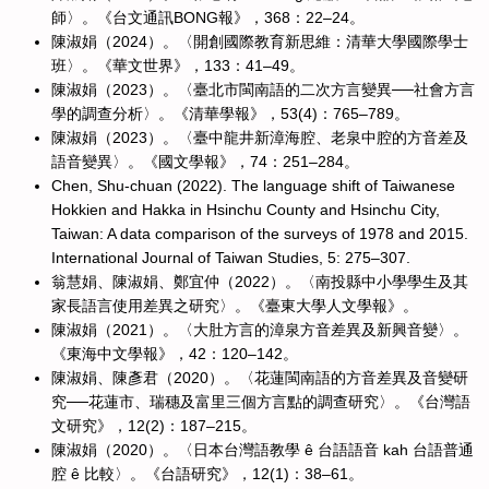
師〉。《台文通訊BONG報》，368：22–24。
陳淑娟（2024）。〈開創國際教育新思維：清華大學國際學士
班〉。《華文世界》，133：41–49。
陳淑娟（2023）。〈臺北市閩南語的二次方言變異──社會方言
學的調查分析〉。《清華學報》，53(4)：765–789。
陳淑娟（2023）。〈臺中龍井新漳海腔、老泉中腔的方音差及
語音變異〉。《國文學報》，74：251–284。
Chen, Shu-chuan (2022). The language shift of Taiwanese
Hokkien and Hakka in Hsinchu County and Hsinchu City,
Taiwan: A data comparison of the surveys of 1978 and 2015.
International Journal of Taiwan Studies, 5: 275–307.
翁慧娟、陳淑娟、鄭宜仲（2022）。〈南投縣中小學學生及其
家長語言使用差異之研究〉。《臺東大學人文學報》。
陳淑娟（2021）。〈大肚方言的漳泉方音差異及新興音變〉。
《東海中文學報》，42：120–142。
陳淑娟、陳彥君（2020）。〈花蓮閩南語的方音差異及音變研
究──花蓮市、瑞穗及富里三個方言點的調查研究〉。《台灣語
文研究》，12(2)：187–215。
陳淑娟（2020）。〈日本台灣語教學 ê 台語語音 kah 台語普通
腔 ê 比較〉。《台語研究》，12(1)：38–61。