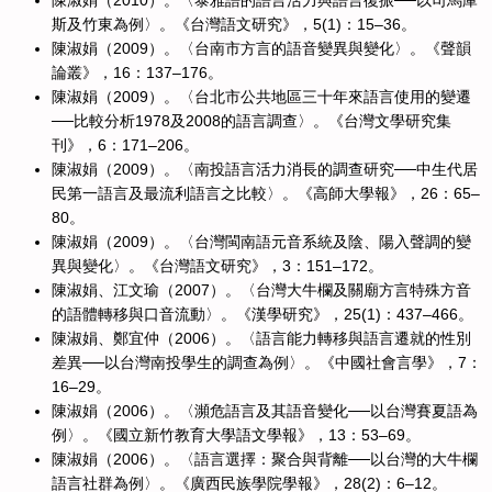
陳淑娟（2010）。〈泰雅語的語言活力與語言復振──以司馬庫
斯及竹東為例〉。《台灣語文研究》，5(1)：15–36。
陳淑娟（2009）。〈台南市方言的語音變異與變化〉。《聲韻
論叢》，16：137–176。
陳淑娟（2009）。〈台北市公共地區三十年來語言使用的變遷
──比較分析1978及2008的語言調查〉。《台灣文學研究集
刊》，6：171–206。
陳淑娟（2009）。〈南投語言活力消長的調查研究──中生代居
民第一語言及最流利語言之比較〉。《高師大學報》，26：65–
80。
陳淑娟（2009）。〈台灣閩南語元音系統及陰、陽入聲調的變
異與變化〉。《台灣語文研究》，3：151–172。
陳淑娟、江文瑜（2007）。〈台灣大牛欄及關廟方言特殊方音
的語體轉移與口音流動〉。《漢學研究》，25(1)：437–466。
陳淑娟、鄭宜仲（2006）。〈語言能力轉移與語言遷就的性別
差異──以台灣南投學生的調查為例〉。《中國社會言學》，7：
16–29。
陳淑娟（2006）。〈瀕危語言及其語音變化──以台灣賽夏語為
例〉。《國立新竹教育大學語文學報》，13：53–69。
陳淑娟（2006）。〈語言選擇：聚合與背離──以台灣的大牛欄
語言社群為例〉。《廣西民族學院學報》，28(2)：6–12。