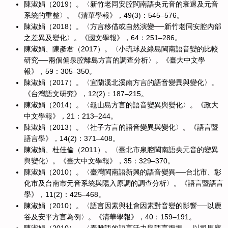
陳淑娟（2019）。〈新竹老同安腔閩南語央元音的衰退及元音
系統的重整〉。《清華學報》，49(3)：545–576。
陳淑娟（2018）。〈方言移借或自然演變──新竹老同安腔內部
之差異及變化〉。《國文學報》，64：251–286。
陳淑娟、陳彥君（2017）。〈小琉球及綠島閩南語音變的比較
研究──兩個偏泉腔離島方言的調查分析〉。《臺大中文學
報》，59：305–350。
陳淑娟（2017）。〈宜蘭溪北溪南方言的語音變異與變化〉。
《台灣語文研究》，12(2)：187–215。
陳淑娟（2014）。〈龜山島方言的語音變異與變化〉。《政大
中文學報》，21：213–244。
陳淑娟（2013）。〈社子方言的語音變異與變化〉。《語言暨
語言學》，14(2)：371–408。
陳淑娟、杜佳倫（2011）。〈臺北市泉腔閩南語央元音的變異
與變化〉。《臺大中文學報》，35：329–370。
陳淑娟（2010）。〈臺灣閩南語新興的語音變異──台北市、彰
化市及台南市元音系統與陽入原調的調查分析〉。《語言暨語言
學》，11(2)：425–468。
陳淑娟（2010）。〈語言因素與社會因素對音變的影響──以鹿
谷及安平方言為例〉。《清華學報》，40：159–191。