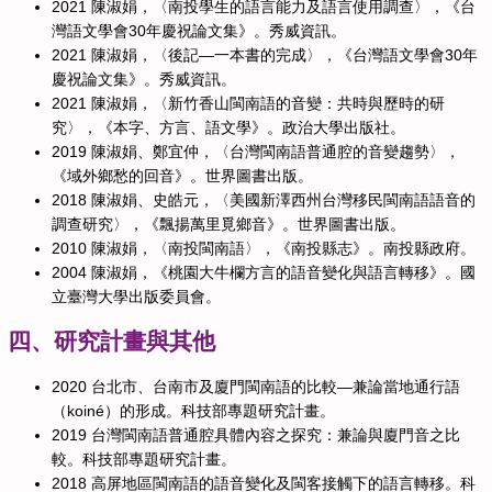
2021 陳淑娟，〈南投學生的語言能力及語言使用調查〉，《台
灣語文學會30年慶祝論文集》。秀威資訊。
2021 陳淑娟，〈後記—一本書的完成〉，《台灣語文學會30年
慶祝論文集》。秀威資訊。
2021 陳淑娟，〈新竹香山閩南語的音變：共時與歷時的研
究〉，《本字、方言、語文學》。政治大學出版社。
2019 陳淑娟、鄭宜仲，〈台灣閩南語普通腔的音變趨勢〉，
《域外鄉愁的回音》。世界圖書出版。
2018 陳淑娟、史皓元，〈美國新澤西州台灣移民閩南語語音的
調查研究〉，《飄揚萬里覓鄉音》。世界圖書出版。
2010 陳淑娟，〈南投閩南語〉，《南投縣志》。南投縣政府。
2004 陳淑娟，《桃園大牛欄方言的語音變化與語言轉移》。國
立臺灣大學出版委員會。
四、研究計畫與其他
2020 台北市、台南市及廈門閩南語的比較—兼論當地通行語
（koiné）的形成。科技部專題研究計畫。
2019 台灣閩南語普通腔具體內容之探究：兼論與廈門音之比
較。科技部專題研究計畫。
2018 高屏地區閩南語的語音變化及閩客接觸下的語言轉移。科