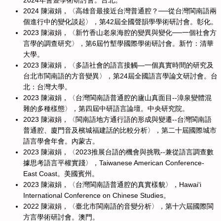
2024年會暨學術研討會。台北。
2024 陳淑娟，〈高雄音最接近台灣普通腔？──從台灣閩南語兩
個進行中的變化談起〉，第42屆全國聲韻學學術研討會。彰化。
2023 陳淑娟，〈新竹香山老泉海腔的變異與變化──一個社會方
言學的調查研究〉，第6屆竹塹學國際學術研討會。新竹：清華
大學。
2023 陳淑娟，〈多語社會的語言接觸—一個真實時間的研究及
台北市閩南語的方音變異〉，第24屆全國語言學論文研討會。台
北：台灣大學。
2023 陳淑娟，〈台灣閩南語普通腔的廬山真面目--漳泉變體混
雜的多種樣態〉，第四屆中研語言論壇。中央研究院。
2023 陳淑娟，〈閩南語地方通行語的形成與變遷--台灣閩南語
普通腔、廈門音及檳城福建話的比較分析〉，第二十屆國際城市
語言學會年會。內蒙古。
2023 陳淑娟，〈2023推展台語的機會與挑戰--兼從語言調查數
據思考語言平權實踐〉，Taiwanese American Conference-
East Coast。美國賓州。
2023 陳淑娟，〈台灣閩南語普通腔的真實樣貌〉，Hawai‘i
International Conference on Chinese Studies。
2022 陳淑娟，〈臺北市閩南語的音變分析〉，第十六屆國際閩
方言學術研討會。澳門。