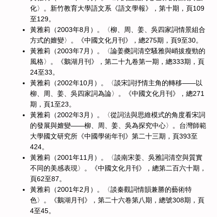
化〉。新竹教育大學語文系《語文學報》，第十期，頁109
至129。
黃雅莉（2003年8月）。〈柳、周、姜、吳四家詞情景組合
方式的嬗變〉。《中國文化月刊》，總275期，頁9至30。
黃雅莉（2003年7月）。〈論姜夔詞清空騷雅與峭拔瘦勁的
風格〉。《鵝湖月刊》，第二十九卷第一期，總333期，頁
24至33。
黃雅莉（2002年10月）。〈談宋詞抒情主角的轉移——以
柳、周、姜、吳四家詞為論〉。《中國文化月刊》，總271
期，頁1至23。
黃雅莉（2002年3月）。〈從詞法與思維模式的角度看宋詞
的發展與嬗變——柳、周、姜、吳為探究中心〉。台灣師範
大學國文研究所《中國學術年刊》第二十三期，頁393至
424。
黃雅莉（2001年11月）。〈談南宋姜、吳雅詞清空與質實
不同的美感表現〉。《中國文化月刊》，總第二百六十期，
頁62至87。
黃雅莉（2001年2月）。〈談秦觀詞情韻兼勝的藝術特
色〉。《鵝湖月刊》，第二十六卷第八期，總號308期，頁
4至45。