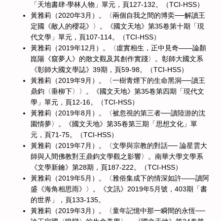
「天地書肆‧學林人物」單元，頁127-132。（TCI-HSS）
黃雅莉（2020年3月）。〈兩個自我之間的博奕──解讀王
定國《敵人的櫻花》〉。《國文天地》第35卷第十期「現
代文學」單元，頁107-114。（TCI-HSS）
黃雅莉（2019年12月）。〈虛實相生，正中見奇——論顏
崑陽《窺夢人》的散文觀及其創作實踐〉。彰師大國文系
《彰師大國文學誌》39期，頁59-98。（TCI-HSS）
黃雅莉（2019年9月）。〈一樹青煙下的生命黑洞──讀王
鼎鈞〈垂柳下〉〉。《國文天地》第35卷第四期「現代文
學」單元，頁12-16。（TCI-HSS）
黃雅莉（2019年8月）。〈被忽視的第三者──讀陸游的沈
園情夢〉。《國文天地》第35卷第三期「思想文化」單
元，頁71-75。（TCI-HSS）
黃雅莉（2019年7月）。〈文學與宗教的對話── 論星雲大
師與人間佛教對王鼎鈞文學觀之影響〉。南華大學文學系
《文學新鑰》第28期，頁187-222。（TCI-HSS）
黃雅莉（2019年5月）。〈雅俗集成下的情深如許——讀阿
盛《海角相思雨》〉。《文訊》2019年5月號，403期「書
的世界」，頁133-135。
黃雅莉（2019年3月）。〈童年記憶中那一瞬間的永恆──