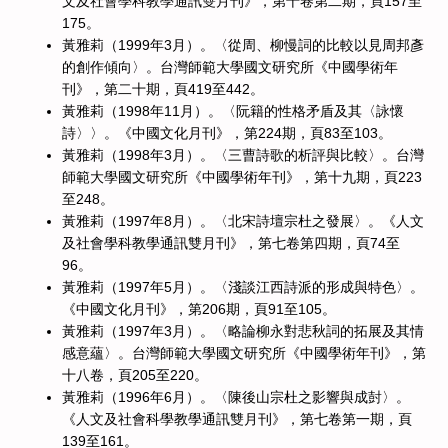
文及社會學科教學通訊雙月刊》，第十卷第二期，頁157至
175。
黃雅莉（1999年3月）。〈從周、柳慢詞的比較以見周邦彥
的創作傾向〉。台灣師範大學國文研究所《中國學術年
刊》，第二十期，頁419至442。
黃雅莉（1998年11月）。〈阮籍的性格矛盾及其〈詠懷
詩〉〉。《中國文化月刊》，第224期，頁83至103。
黃雅莉（1998年3月）。〈三曹詩歌的析評與比較〉。台灣
師範大學國文研究所《中國學術年刊》，第十九期，頁223
至248。
黃雅莉（1997年8月）。〈北宋詩壇宗杜之發展〉。《人文
及社會學科教學通訊雙月刊》，第七卷第四期，頁74至
96。
黃雅莉（1997年5月）。〈淺談江西詩派的形成與特色〉。
《中國文化月刊》，第206期，頁91至105。
黃雅莉（1997年3月）。〈略論柳永對悲秋詞的拓展及其情
感意蘊〉。台灣師範大學國文研究所《中國學術年刊》，第
十八卷，頁205至220。
黃雅莉（1996年6月）。〈陳後山宗杜之影響與成尌〉。
《人文及社會科學教學通訊雙月刊》，第七卷第一期，頁
139至161。