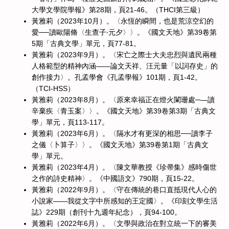
大學文學院學報》第28期，頁21-46。（THCI第三級）
黃雅莉（2023年10月）。〈永恆的瞬間，也是荒涼空幻的
愛──讀歐陽脩〈生查子‧元夕〉〉。《國文天地》第39卷第
5期「古典文學」單元，頁77-81。
黃雅莉（2023年9月）。〈宋亡之際士大夫忠烈與遺民兩種
人格範型的精神內涵——論文天祥、汪元量「以詞存史」的
創作接力〉。孔孟學會《孔孟學報》101期，頁1-42。
（TCI-HSS）
黃雅莉（2023年8月）。〈原來幸福正在燈火闌珊處─—讀
辛棄疾〈青玉案〉〉。《國文天地》第39卷第3期「古典文
學」單元，頁113-117。
黃雅莉（2023年6月）。〈隔水才有更深的相思──讀李子
之儀〈卜算子〉〉。《國文天地》第39卷第1期「古典文
學」單元。
黃雅莉（2023年4月）。〈陳文華教授《珍帚集》感時傷世
之作的詩史精神〉。《中國語文》790期，頁15-22。
黃雅莉（2022年9月）。〈守在傳統的巷口直抵現代人心的
小說家——我從文字中所感知的王定國〉。《印刻文學生活
誌》229期（創刊十九週年紀念），頁94-100。
黃雅莉（2022年6月）。〈文學與政治在對立統一下的審美