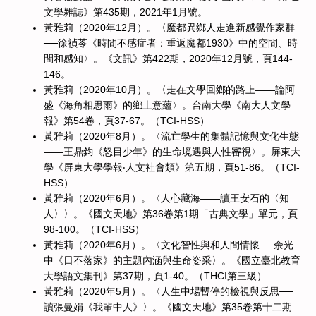
文學雜誌》第435期，2021年1月號。
黃雅莉（2020年12月）。〈魔都異鄉人走進新感覺作家群
──徐禎苓《時間不感症者：重返魔都1930》中的空間、時
間和感知〉。《文訊》第422期，2020年12月號，頁144-
146。
黃雅莉（2020年10月）。〈走在文學回鄉的路上——論阿
盛《海角相思雨》的鄉土意蘊〉。台南大學《南大人文學
報》第54卷，頁37-67。（TCI-HSS）
黃雅莉（2020年8月）。〈流亡學生的集體記憶與文化生態
——王鼎鈞《怒目少年》的生命境遇與人性審視〉。屏東大
學《屏東大學學報‧人文社會類》第五期，頁51-86。（TCI-
HSS）
黃雅莉（2020年6月）。〈人心藏海——讀王安石的〈知
人〉〉。《國文天地》第36卷第1期「古典文學」單元，頁
98-100。（TCI-HSS）
黃雅莉（2020年6月）。〈文化智性與和人間情懷──余光
中《日不落家》的主題內涵與生命姿采〉。《國立臺北教育
大學語文集刊》第37期，頁1-40。（THCI第三級）
黃雅莉（2020年5月）。〈人生中場暫停的檢視與反思──
讀張曼娟《我輩中人》〉。《國文天地》第35卷第十二期