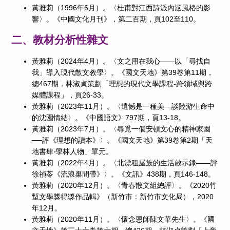
黃雅莉（1996年6月）。〈杜甫對江西詩派內涵風格的影
響〉。《中國文化月刊》，第二百期，頁102至110。
二、教材分析性雜文
黃雅莉（2024年4月）。〈文之用在我心——以「尋找自
我」導入現代散文教學〉。《國文天地》第39卷第11期，
總467期，林淑貞策劃「理想的現代文學課程-跨領域與跨
媒體課程」，頁26-33。
黃雅莉（2023年11月）。〈遺憾是一種美—談陸游生命中
的沈園情結〉。《中國語文》797期，頁13-18。
黃雅莉（2023年7月）。〈尋覓一個安頓文心的精神家園
──評《理想的讀本》〉。《國文天地》第39卷第2期「天
地書肆‧學林人物」單元。
黃雅莉（2022年4月）。〈北漂租屋族的生活啟示錄——評
徐禎苓《流浪巢間帶》〉。《文訊》438期，頁146-148。
黃雅莉（2020年12月）。〈青春散文組總評〉。《2020竹
塹文學獎得獎作品輯》（新竹市：新竹市文化局），2020
年12月。
黃雅莉（2020年11月）。〈懷念恩師陳文華先生〉。《國