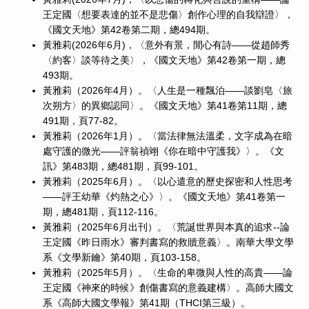
王定國〈想要表達的並不是悲傷〉創作心理的自我辯證〉，
《國文天地》第42卷第二期，總494期。
黃雅莉(2026年6月)，〈意外有景，閒心有詩——從趙師秀
〈約客〉談等待之美〉，《國文天地》第42卷第一期，總
493期。
黃雅莉（2026年4月）。〈人生是一種飄泊——談劉皂〈旅
次朔方〉的異鄉認同〉。《國文天地》第41卷第11期，總
491期，頁77-82。
黃雅莉（2026年1月）。〈當法律無法溫柔，文字成為在暗
處守護的微光——評翁禎翊《你在暗中守護我》〉。《文
訊》第483期，總481期，頁99-101。
黃雅莉（2025年6月）。〈以心遣意的歷史探密和人性思考
——評王幼華《灼熱之心》〉。《國文天地》第41卷第一
期，總481期，頁112-116。
黃雅莉（2025年6月出刊）。〈荒誕世界與本真的追求--論
王定國《昨日雨水》審判書寫的救贖意義〉。南華大學文學
系《文學新鑰》第40期，頁103-158。
黃雅莉（2025年5月）。〈生命的卑微與人性的高貴——論
王定國《神來的時候》創傷書寫的意義建構〉。高師大國文
系《高師大國文學報》第41期（THCI第三級）。