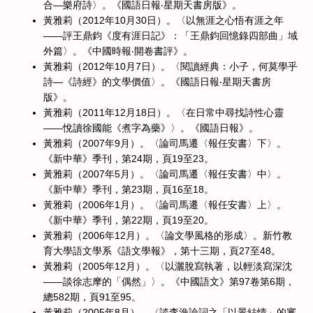
合—樂府詩〉。《國語日報‧星期天書房版》。
黃雅莉（2012年10月30日）。〈以無涯之心悟有涯之年
——評王鼎鈞《度有涯日記》：「王鼎鈞回憶錄四部曲」域
外篇〉。《中國時報‧開卷書評》。
黃雅莉（2012年10月7日）。〈閱讀經典：小子，何莫學乎
詩—《詩經》的文學價值〉。《國語日報‧星期天書房
版》。
黃雅莉（2011年12月18日）。〈在日常中尋找詩性心靈
——悅讀徐國能《煮字為藥》〉。《國語日報》。
黃雅莉（2007年9月）。〈論司馬遷〈報任安書〉下〉。
《新中華》季刊，第24期，頁19至23。
黃雅莉（2007年5月）。〈論司馬遷〈報任安書〉中〉。
《新中華》季刊，第23期，頁16至18。
黃雅莉（2006年1月）。〈論司馬遷〈報任安書〉上〉。
《新中華》季刊，第22期，頁19至20。
黃雅莉（2006年12月）。〈論文學風格的形成〉。新竹教
育大學語文學系《語文學報》，第十三期，頁27至48。
黃雅莉（2005年12月）。〈以灑脫寫執著，以輕淡寫深沈
——談徐志摩的「偶然」〉。《中國語文》第97卷第6期，
總582期，頁91至95。
黃雅莉（2005年8月）。〈談李漁論詞之「以景結情」的審