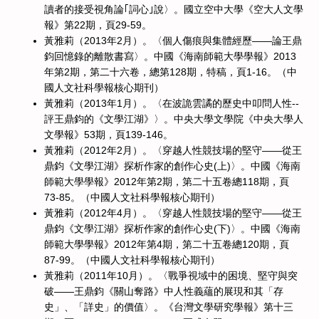
讀者的接受視角論｢詞心｣說〉。國立空中大學《空大人文學
報》第22期，頁29-59。
黃雅莉（2013年2月）。〈個人傷痕與集體經歷——論王鼎
鈞回憶錄的離散書寫〉。中國《海南師範大學學報》2013
年第2期，第二十六卷，總第128期，特稿，頁1-16。（中
國人文社科學報核心期刊）
黃雅莉（2013年1月）。〈在波詭雲譎的歷史中叩問人性--
評王鼎鈞的《文學江湖》〉。中央大學文學院《中央大學人
文學報》53期，頁139-146。
黃雅莉（2012年2月）。〈穿越人性競技場的堅守——從王
鼎鈞《文學江湖》探析作家的創作心史(上)〉。中國《海南
師範大學學報》2012年第2期，第二十五卷總118期，頁
73-85。（中國人文社科學報核心期刊）
黃雅莉（2012年4月）。〈穿越人性競技場的堅守——從王
鼎鈞《文學江湖》探析作家的創作心史(下)〉。中國《海南
師範大學學報》2012年第4期，第二十五卷總120期，頁
87-99。（中國人文社科學報核心期刊）
黃雅莉（2011年10月）。〈戰爭視域中的困境、堅守與突
破——王鼎鈞《關山奪路》中人性義蘊的展現和其「存
史」、「詳史」的價值〉。《台灣文學研究學報》第十三