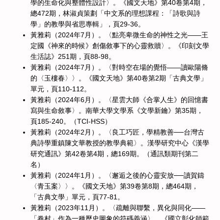
學的生命化與整體性設計〉。《國文天地》第40卷第4期，
總472期，林淑貞策劃「中文系的理想課程：「詩歌與詩
學」的教學與省思專輯」，頁29-36。
黃雅莉（2024年7月）。〈點亮卑微生命的神性之光——王
定國《神來的時候》創傷敘事下的心靈救贖〉。《印刻文學
生活誌》251期，頁88-98。
黃雅莉（2024年7月）。〈對時空在場的覺悟——讀歐陽脩
的〈玉樓春〉〉。《國文天地》第40卷第2期「古典文學」
單元，頁110-112。
黃雅莉（2024年6月）。〈星雲大師《合掌人生》的回憶書
寫與生命敘事〉。南華大學文學系《文學新鑰》第35期，
頁185-240。（TCI-HSS）
黃雅莉（2024年2月）。〈良工巧匠，學精教善──台灣古
典詩學重鎮陳文華教授的教學典範〉。漢學研究中心《漢學
研究通訊》第42卷第4期，總169期。（通訊類期刊第二
名）
黃雅莉（2024年1月）。〈邂逅之後的心靈安放──讀賀鑄
〈青玉案〉〉。《國文天地》第39卷第8期，總464期，
「古典文學」單元，頁77-81。
黃雅莉（2023年11月）。〈疏離與聯繫，異化與同化——
「眷村」作為一種歷史圖象的符碼義涵〉。《國立彰化師範