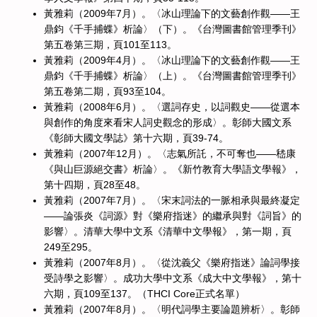
黃雅莉（2009年7月）。〈冰山理論下的文藝創作觀——王
鼎鈞《千手捕蝶》析論〉（下）。《台灣圖書館管理季刊》
第五卷第三期，頁101至113。
黃雅莉（2009年4月）。〈冰山理論下的文藝創作觀——王
鼎鈞《千手捕蝶》析論〉（上）。《台灣圖書館管理季刊》
第五卷第二期，頁93至104。
黃雅莉（2008年6月）。〈選詞存史，以詞觀史——從選本
與創作的角度來看宋人詞史觀念的形成〉。彰師大國文系
《彰師大國文學誌》第十六期，頁39-74。
黃雅莉（2007年12月）。〈志氣所託，不可奪也——嵇康
《與山巨源絕交書》析論〉。《新竹教育大學語文學報》，
第十四期，頁28至48。
黃雅莉（2007年7月）。〈宋末詞法的一脈相承與最終凝定
——論張炎《詞源》對《樂府指迷》的繼承與對《詞旨》的
影響〉。清華大學中文系《清華中文學報》，第一期，頁
249至295。
黃雅莉（2007年8月）。〈從沈義父《樂府指迷》論詞學接
受詩學之影響〉。成功大學中文系《成大中文學報》，第十
六期，頁109至137。（THCI Core正式名單）
黃雅莉（2007年8月）。〈明代詞學主要論題辨析〉。彰師