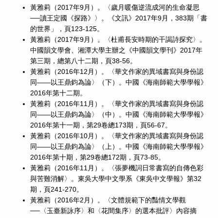
黃雅莉（2017年9月）。〈歲月暖傷逆流成河的生命凝思
──讀王定國《探路》〉。《文訊》2017年9月，383期「書
的世界」，頁123-125。
黃雅莉（2017年9月）。〈杜甫長安時期的干謁詩探究〉。
中國韻文學會、湘潭大學主辦之《中國韻文學刊》2017年
第三期，總第八十二期，頁38-56。
黃雅莉（2016年12月）。〈華文作家的異域書寫與身份認
同——以王鼎鈞為論〉（下）。中國《海南師範大學學報》
2016年第十二期。
黃雅莉（2016年11月）。〈華文作家的異域書寫與身份認
同——以王鼎鈞為論〉（中）。中國《海南師範大學學報》
2016年第十一期，第29卷總173期，頁56-67。
黃雅莉（2016年10月）。〈華文作家的異域書寫與身份認
同——以王鼎鈞為論〉（上）。中國《海南師範大學學報》
2016年第十期，第29卷總172期，頁73-85。
黃雅莉（2016年11月）。〈張夢機詞日常書寫的自傳色彩
與苦難消解〉。東吳大學中文學系《東吳中文學報》第32
期，頁241-270。
黃雅莉（2016年2月）。〈文體規範下的豔情文學觀
──〈玉臺新詠序〉和〈花間集序〉的選本批評〉內容摘