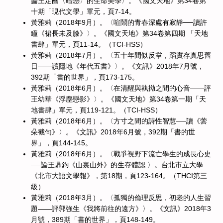
論王定國〈暗戀〉的生命美學〉。《國文天地》第34卷第
十期「現代文學」單元，頁7-14。
黃雅莉（2018年9月）。〈喧鬧的青春深處有寂靜──讀許
瞳《裙長未及膝》〉。《國文天地》第34卷第四期 「天地
書肆」單元，頁11-14。（TCI-HSS）
黃雅莉（2018年7月）。〈五十年間似反掌，蹈實存真思舊
日——讀隱地《年代五書》〉。《文訊》2018年7月號，
392期「書的世界」，頁173-175。
黃雅莉（2018年6月）。〈在清醒與執拗之間的心音——評
王幼華《浮塵戀影》〉。《國文天地》第34卷第一期「天
地書肆」單元，頁119-121。（TCI-HSS）
黃雅莉（2018年6月）。〈方寸之間的詩性智慧──讀《蕓
朵截句》〉。《文訊》2018年6月號，392期「書的世
界」，頁144-145。
黃雅莉（2018年6月）。〈戰爭視野下流亡學生的成長心史
──論王鼎鈞《山裏山外》的生存體認 〉。台北市立大學
《北市大語文學報》，第18期，頁123-164。（THCI第三
級）
黃雅莉（2018年3月）。〈孤獨的倫理反思，初老的人生習
題——評郭強生《我將前往的遠方》〉。《文訊》2018年3
月號，389期「書的世界」，頁148-149。