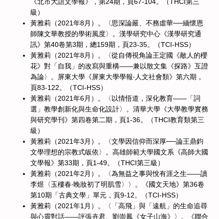
《北市大語文學報》，第24期，頁67-104。（THCI第三
級）
黃雅莉（2021年8月）。〈思深論嚴、不務虛華──緬懷恩
師陳文華教授的學術風度〉。漢學研究中心《漢學研究通
訊》第40卷第3期，總159期，頁23-35。（TCI-HSS）
黃雅莉（2021年8月）。〈從自傳視角論王定國《敵人的櫻
花》對「自我」的改寫與重構——兼以散文集《探路》互證
為論〉。屏東大學《屏東大學學報‧人文社會類》第六期，
頁83-122。（TCI-HSS）
黃雅莉（2021年6月）。〈以情悟道，深化教育——「詞
選」教學創新化與生命化設計〉。清華大學《大學教學實務
與研究學刊》第四卷第二期，頁1-36。（THCI教育類第三
級）
黃雅莉（2021年3月）。〈文學因信仰而深厚──論王鼎鈞
文學理想的宗教式皈依〉。高雄師範大學國文系《高師大國
文學報》第33期，頁1-49。（THCI第三級）
黃雅莉（2021年2月）。〈為無益之事與悅有涯之生——讀
李煜〈玉樓春‧晚妝初了明肌雪〉〉。《國文天地》第36卷
第10期「古典文學」單元，頁9-12。（TCI-HSS）
黃雅莉（2021年1月）。〈「高飛」與「遠航」的生命追尋
與心靈對話——評張卉君、劉崇鳳《女子山海》〉。《聯合