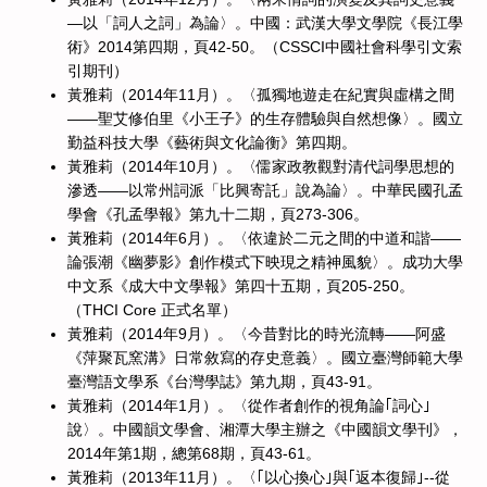
—以「詞人之詞」為論〉。中國：武漢大學文學院《長江學
術》2014第四期，頁42-50。（CSSCI中國社會科學引文索
引期刊）
黃雅莉（2014年11月）。〈孤獨地遊走在紀實與虛構之間
——聖艾修伯里《小王子》的生存體驗與自然想像〉。國立
勤益科技大學《藝術與文化論衡》第四期。
黃雅莉（2014年10月）。〈儒家政教觀對清代詞學思想的
滲透——以常州詞派「比興寄託」說為論〉。中華民國孔孟
學會《孔孟學報》第九十二期，頁273-306。
黃雅莉（2014年6月）。〈依違於二元之間的中道和諧——
論張潮《幽夢影》創作模式下映現之精神風貌〉。成功大學
中文系《成大中文學報》第四十五期，頁205-250。
（THCI Core 正式名單）
黃雅莉（2014年9月）。〈今昔對比的時光流轉——阿盛
《萍聚瓦窯溝》日常敘寫的存史意義〉。國立臺灣師範大學
臺灣語文學系《台灣學誌》第九期，頁43-91。
黃雅莉（2014年1月）。〈從作者創作的視角論｢詞心｣
說〉。中國韻文學會、湘潭大學主辦之《中國韻文學刊》，
2014年第1期，總第68期，頁43-61。
黃雅莉（2013年11月）。〈｢以心換心｣與｢返本復歸｣--從