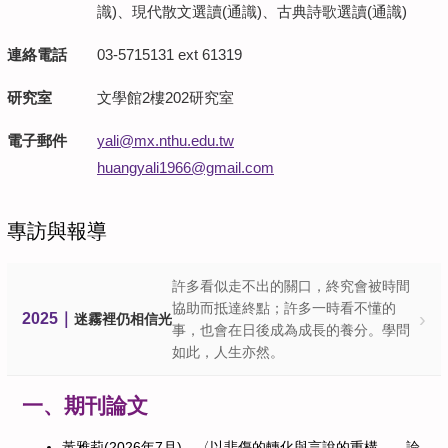
識)、現代散文選讀(通識)、古典詩歌選讀(通識)
連絡電話
03-5715131 ext 61319
研究室
文學館2樓202研究室
電子郵件
yali@mx.nthu.edu.tw
huangyali1966@gmail.com
專訪與報導
許多看似走不出的關口，終究會被時間
協助而抵達終點；許多一時看不懂的
›
2025｜
迷霧裡仍相信光
事，也會在日後成為成長的養分。學問
如此，人生亦然。
一、期刊論文
黃雅莉(2026年7月)，〈以悲傷的轉化與言說的重構——論