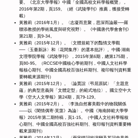
要。《北京大學學報》中國「全國高校文科學報概覽」，
2016年第2期，頁159。（經《武陵學刊》推薦，獲接受轉
載）
黃雅莉（2016年1月）。〈志凝而意聚，思深而論嚴──羅
聯添教授的學術風度與研究視野〉。《中國唐代學會會刊》
第21期，頁9-34。
黃雅莉（2015年12月）。〈文體規範下的豔情文學觀
──〈玉臺新詠〉和〈花間集序〉的選本批評〉。中國‧湖南
文理學院學報《武陵學刊》，2015年第6期，總第175期，
頁80-95。（RCCSE中國核心學術期刊，中國人文社科學
報核心期刊、中國全國高校百強社科期刊、複印報刊資料重
要轉載來源期刊）
黃雅莉（2015年12月）。〈論賈誼〈弔屈原賦〉「主題意
蘊」的典型意義與「文體定型」的範式地位〉。國立空中大
學《空大人文學報》第24期，頁79-129。
黃雅莉（2015年2月）。〈李漁自然審美觀中的物我關係
——以《閑情偶寄‧芙蕖》為論〉。中國《海南師範大學學
報》2015年第二期特稿，頁1-15。（中國人文社科學報核
心期刊、中國全國高校百強社科期刊、複印報刊資料重要轉
載來源期刊）
黃雅莉（2014年12月）。〈兩宋情詞的演變及其詞史意義