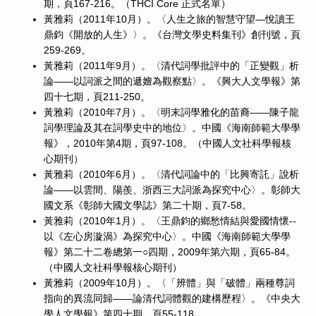
期，頁167-216。（THCI Core 正式名單）
黃雅莉（2011年10月）。〈人生之旅的智慧守望—悅讀王
鼎鈞《開放的人生》〉。《台灣文學史料集刊》創刊號，頁
259-269。
黃雅莉（2011年9月）。〈清代詞學批評中的「正變觀」析
論——以詞派之間的遞嬗為觀察點〉。《興大人文學報》第
四十七期，頁211-250。
黃雅莉（2010年7月）。〈明末詞學雅化的苗裔——陳子龍
詞學理論及其在詞學史中的地位〉。中國《海南師範大學學
報》，2010年第4期，頁97-108。（中國人文社科學報核
心期刊）
黃雅莉（2010年6月）。〈清代詞論中的「比興寄託」說析
論——以雲間、陽羨、浙西三大詞派為探究中心〉。彰師大
國文系《彰師大國文學誌》第二十期，頁7-58。
黃雅莉（2010年1月）。〈王鼎鈞的鄉愁情結與愛國情懷--
以《左心房漩渦》為探究中心〉。中國《海南師範大學學
報》第二十二卷總第一○四期，2009年第六期，頁65-84。
（中國人文社科學報核心期刊）
黃雅莉（2009年10月）。〈「辨體」與「破體」兩種尊詞
指向的異流同歸——論清代詞體觀的建構歷程〉。《中央大
學人文學報》第四十期，頁55-118。