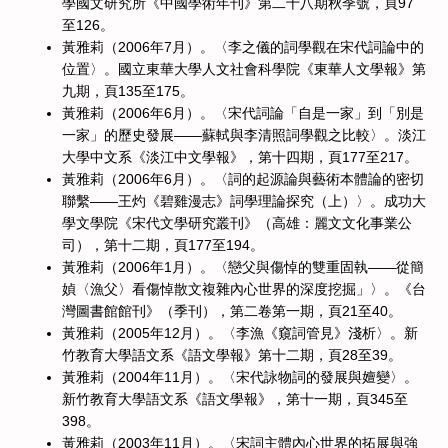
學國文研究所《中國學術年刊》第二十八期秋季號，頁97
至126。
黃雅莉（2006年7月）。〈李之儀的詞學觀在宋代詞論中的
位置〉。國立東華大學人文社會科學院《東華人文學報》第
九期，頁135至175。
黃雅莉（2006年6月）。〈宋代詞論「自是一家」到「別是
一家」的歷史發展——蘇軾與李清照詞學觀之比較〉。淡江
大學中文系《淡江中文學報》，第十四期，頁177至217。
黃雅莉（2006年6月）。〈詞的起源論與藝術本體論的密切
聯繫——王灼《碧雞漫志》詞學理論探究（上）〉。成功大
學文學院《宋代文學研究叢刊》（高雄：麗文文化事業公
司），第十二期，頁177至194。
黃雅莉（2006年1月）。〈戀父與傷悼的雙重固執——從簡
媜〈漁父〉看傷悼散文複雜內心世界的深度挖掘」〉。《台
灣圖書館館刊》（季刊），第二卷第一期，頁21至40。
黃雅莉（2005年12月）。〈李漁《窺詞管見》淺析〉。新
竹教育大學語文系《語文學報》第十二期，頁28至39。
黃雅莉（2004年11月）。〈宋代詠物詞的發展與嬗變〉。
新竹教育大學語文系《語文學報》，第十一期，頁345至
398。
黃雅莉（2003年11月）。〈宋詞主體內心世界的拓展與強