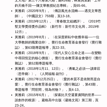
文天地》第三十六卷第六期，總426期，林淑貞策劃「上帝
鈞天喚不回──陳文華教授紀念專輯」，頁65-66。
黃雅莉（2020年9月）。〈傳語風光永流轉——遇見文華恩
師〉。《中國語文》759期，頁13-18。
黃雅莉（2019年12月）。〈青春散文組總評〉。《2019竹
塹文學獎得獎作品輯》（新竹市：新竹市文化局，2019年
12月）。
黃雅莉（2019年8月）。〈在深度耕耘中收獲幸福──一位
大學教師的職業信仰〉。覺行生命教育基金會發行《覺行雜
誌》，第63期專題報導，頁22-33。
黃雅莉（2018年9月）。〈現代人安心立命之道——在變動
中尋回恆定的核心價值〉。覺行生命教育基金會發行《覺行
雜誌》，第52期專題報導。
黃雅莉（2018年1月11、12日）。〈勇氣之必須──讀韋莊
〈思帝鄉〉〉。《人間福報‧副刊》。
黃雅莉（2017年12月25日）。〈愛的本質不是依附而是自
愛〉。覺行生命教育基金會發行《覺行雜誌》，第43期，
專題報導「問世間，情為何物？」，頁4-13。
黃雅莉（2015年6月）。〈探索比天空還要廣闊的世界——
談創作的根源〉。葳格高中出版《葳格文苑》第三期，頁
23-24。