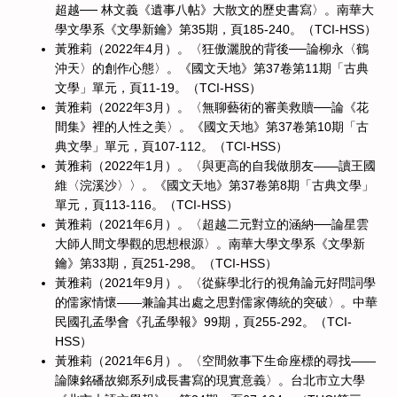
超越── 林文義《遺事八帖》大散文的歷史書寫〉。南華大
學文學系《文學新鑰》第35期，頁185-240。（TCI-HSS）
黃雅莉（2022年4月）。〈狂傲灑脫的背後──論柳永〈鶴
沖天〉的創作心態〉。《國文天地》第37卷第11期「古典
文學」單元，頁11-19。（TCI-HSS）
黃雅莉（2022年3月）。〈無聊藝術的審美救贖──論《花
間集》裡的人性之美〉。《國文天地》第37卷第10期「古
典文學」單元，頁107-112。（TCI-HSS）
黃雅莉（2022年1月）。〈與更高的自我做朋友――讀王國
維〈浣溪沙〉〉。《國文天地》第37卷第8期「古典文學」
單元，頁113-116。（TCI-HSS）
黃雅莉（2021年6月）。〈超越二元對立的涵納──論星雲
大師人間文學觀的思想根源〉。南華大學文學系《文學新
鑰》第33期，頁251-298。（TCI-HSS）
黃雅莉（2021年9月）。〈從蘇學北行的視角論元好問詞學
的儒家情懷——兼論其出處之思對儒家傳統的突破〉。中華
民國孔孟學會《孔孟學報》99期，頁255-292。（TCI-
HSS）
黃雅莉（2021年6月）。〈空間敘事下生命座標的尋找——
論陳銘磻故鄉系列成長書寫的現實意義〉。台北市立大學