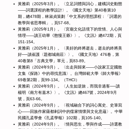
黃雅莉（2025年3月）。〈立足詞體與詞心，建構詞史動態
——詞選課程的教學設計〉。《國文天地》第40卷第10
期，總478期，林淑貞策劃「中文系的理想課程：「詞選的
教學與省思專輯」，頁57-68。
黃雅莉（2025年1月）。〈宮廟文化語境下的世情、人心與
情理——讀王幼華《憨慢王爺》〉。《文訊》總472期，頁
151-154。
黃雅莉（2025年1月）。〈美好的終將逝去，逝去的終將美
好──讀崔護〈題都城南莊〉〉。《國文天地》476卷，第
40卷第8「古典文學」單元，頁83-89。
黃雅莉（2024年9月）。〈出走與歸來——小說家王定國散
文集《探路》中的尋找意識〉。台灣師範大學《師大學報》
69卷第2期，頁99-134。（THCI）
黃雅莉（2024年9月）。〈人生如逆旅，而我非過客──讀
楊明《南方有嘉木》〉。《文訊》總467號，2024年9月
號，頁63-66。
黃雅莉（2024年9月）。〈視域融合下的詞心寓史、史筆寫
心——回族作家薩都剌詞中的儒家情懷與文化意蘊〉。中華
民國孔孟學會《孔孟學報》102期，頁105-140。
黃雅莉（2024年9月）。〈情與思生，學與作成——詩選教