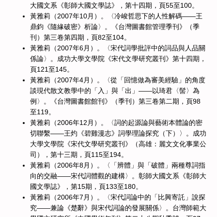
大國文系《彰師大國文學誌》，第十四期，頁55至100。
黃雅莉（2007年10月）。〈冷峻哲思下的人性解碼——王
鼎鈞《隨緣破密》析論〉。《台灣圖書館管理季刊》（季
刊）第三卷第四期，頁82至104。
黃雅莉（2007年6月）。〈宋代詞學批評中的詞品與人品關
係論〉。成功大學文學院《宋代文學研究叢刊》第十四期，
頁121至145。
黃雅莉（2007年4月）。〈從「回憶做為審美經驗」的角度
談現代散文教學中的「入」與「出」——以琦君〈髻〉為
例〉。《台灣圖書館館刊》（季刊）第三卷第二期，頁98
至119。
黃雅莉（2006年12月）。〈詞的起源論與藝術本體論的密
切聯繫——王灼《碧雞漫志》詞學理論探究（下）〉。成功
大學文學院《宋代文學研究叢刊》（高雄：麗文文化事業公
司），第十三期，頁115至194。
黃雅莉（2006年8月）。〈「辨體」與「破體」兩種尊詞指
向的交融——宋代詞體觀的建構〉。彰師大國文系《彰師大
國文學誌》，第15期，頁133至180。
黃雅莉（2006年7月）。〈宋代詞論中的「比興寄託」說探
究——兼論《楚辭》與宋代詞論的發展關係〉。台灣師範大