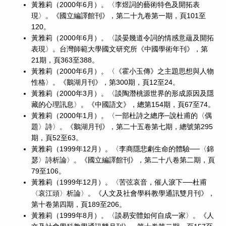
黃雅莉（2000年6月）。〈李煜詞的藝術特色及開拓表
現〉。《國立編譯館刊》，第二十九卷第一期，頁101至
120。
黃雅莉（2000年6月）。〈談晏幾道令詞的情感意蘊及開拓
表現〉。台灣師範大學國文研究所《中國學術年刊》，第
21期，頁363至388。
黃雅莉（2000年6月）。〈《霍小玉傳》之主題思想與人物
性格〉。《鵝湖月刊》，第300期，頁12至24。
黃雅莉（2000年3月）。〈談陶潛桃源世界的形成原因及隱
藏的心理訊息〉。《中國語文》，總第154期，頁67至74。
黃雅莉（2000年1月）。〈一部杜詩之總序─說杜甫的〈偶
題〉詩〉。《鵝湖月刊》，第二十五卷第七期，總號第295
期，頁52至63。
黃雅莉（1999年12月）。〈李商隱悲劇生命的體驗──〈錦
瑟〉詩析論〉。《國立編譯館刊》，第二十八卷第二期，頁
79至106。
黃雅莉（1999年12月）。〈苦弦哀音，催人淚下──杜甫
〈哀江頭〉析論〉。《人文及社會學科教學通訊雙月刊》，
第十卷第四期，頁189至206。
黃雅莉（1999年8月）。〈談易安體如何自成一家〉。《人