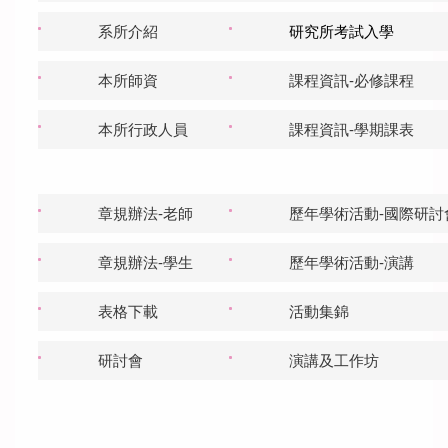
本所成員
系所介紹
研究所考試入學
課程資訊
本所師資
課程資訊-必修課程
本所行政人員
課程資訊-學期課表
規章辦法
修課/論文/表格下載
章規辦法-老師
歷年學術活動-國際研討
國際合作學校與單位
章規辦法-學生
歷年學術活動-演講
國際交流
表格下載
活動集錦
活動紀實
研討會
演講及工作坊
募款