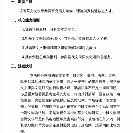
一、教育目標
本所成員
培養華文文學專業與研究能力兼備，理論與實務雙修之人才。
二、核心能力指標
課程資訊
1.訓練詮釋原典、分析文本之能力。
2.對華文文學領域全球化、在地化之發展有深入之了解。
規章辦法
3.具備華文文學領域獨立研究與解決問題之能力。
修課/論文/表格下載
4.具有創新思考與批判、參與當代文學與文化活動之能力。
三、課程說明
國際合作學校與單位
本所將各區域的華文文學，自大陸、臺灣、港澳、大馬、
歐美到其他地區的華文文學，置入一統整性的學科視角，開拓華
國際交流
文文學與文化研究的新學術格局。華語語系不只是一學科而已，
亦是重新觀看與思考世界的方法，藉由其對於單一語言政策、殖
民主義、民族國家的疆域提出反思與批判。本所提出「華文文
活動紀實
學」的架構，並非以中文系所偏重的中國文學與台文系所偏重的
台灣文學為依歸，卻是重視各區域的華文文學研究，中國文學與
募款
台灣文學只是作為各地區華文書寫的部分，被包括在外／內，與
其他地區的華文書寫產生對照與比較，形成同一語系內的比較文
學。