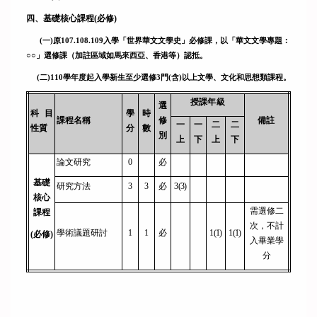
歷年學術活動
四、
基礎核心課程(必修)
歷年畢業生論文
(一)原107.108.109入學「世界華文文學史」必修課，以「華文文學專題：
○○」選修課（加註區域如馬來西亞、香港等）認抵。
學生作品
(二
)
110
學年度起入學新生
至少選修3門(含)以上文學、文化和思想類課程。
授課年級
選
科目
學
時
課程名稱
修
備註
一
一
二
二
性質
分
數
別
上
下
上
下
論文研究
0
必
基礎
研究方法
3
3
必
3(3)
核心
需選修二
課程
次，不計
學術議題研討
1
1
必
1(1)
1(1)
(
必修)
入畢業學
分