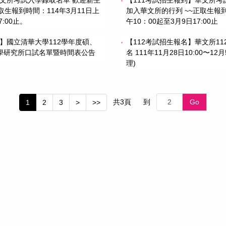
取生報到時間：114年3月11日上
加入華文所的行列 ~~正取生報到
7:00止。
午10：00起至3月9日17:00止
告】國立清華大學112學年度碩、
【112考試招生報名】華文所1
學研究所口試名單暨時間表公告
名 111年11月28日10:00〜12
理)
共
3
頁
到
Go
1
2
3
>
>>