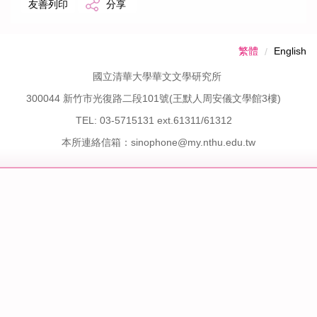
課程資訊
友善列印
分享
規章辦法
繁體
English
國立清華大學華文文學研究所
修課/論文/表格下載
300044 新竹市光復路二段101號(王默人周安儀文學館3樓)
國際合作學校與單位
TEL: 03-5715131 ext.61311/61312
本所連絡信箱：sinophone@my.nthu.edu.tw
國際交流
活動紀實
募款
歷年學術活動
歷年畢業生論文