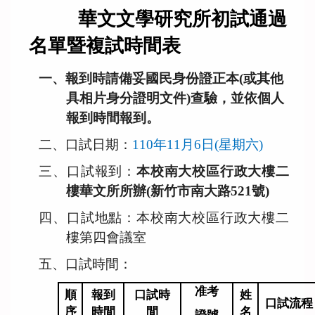
課程資訊
華文文學研究所初試通過
規章辦法
名單暨複試時間表
修課/論文/表格下載
一、報到時請備妥
國民身份證正本(或其他
具相片身分證明文件)查驗，並依個人
國際合作學校與單位
報到時間報到。
二、口試日期：
110
年11月6日(星期六)
國際交流
三、口試報到：
本校南大校區行政大樓二
活動紀實
樓華文所所辦(新竹市南大路521號)
四、口試地點：本校南大校區行政大樓二
募款
樓第四會議室
五、口試時間：
歷年學術活動
准考
順
報到
口試時
姓
歷年畢業生論文
口試流程
序
時間
間
名