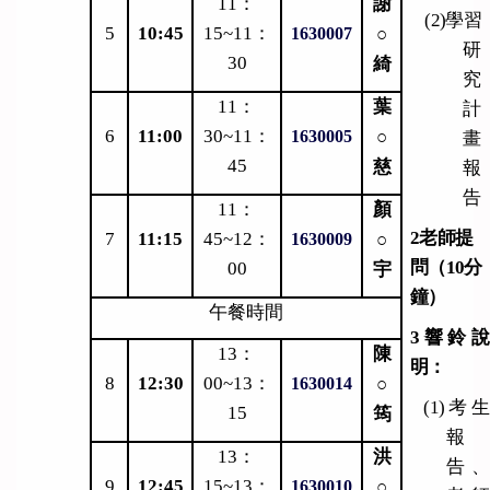
11
：
謝
(2)
學習
5
10:45
15~11：
○
1630007
研
30
綺
究
11
：
葉
計
6
11:00
30~11：
○
1630005
畫
45
慈
報
告
11
：
顏
2
老師提
7
11:15
45~12：
○
1630009
問（10分
00
宇
鐘）
午餐時間
3
響鈴說
13
：
陳
明：
8
12:30
00~13：
○
1630014
(1)
考生
15
筠
報
13
：
洪
告、
9
12:45
15~13：
○
1630010