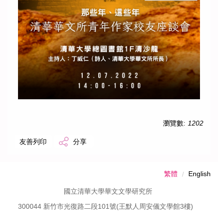
學生作品
瀏覽數:
1202
友善列印
分享
繁體
English
國立清華大學華文文學研究所
300044 新竹市光復路二段101號(王默人周安儀文學館3樓)