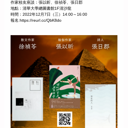
課程資訊
作家校友座談：張以昕、徐禎苓、張日郡
地點：清華大學總圖書館1F清沙龍
時間：2022年12月7日（三）14:00～16:00
規章辦法
報名:https://reurl.cc/QbK8do
修課/論文/表格下載
國際合作學校與單位
國際交流
活動紀實
募款
歷年學術活動
歷年畢業生論文