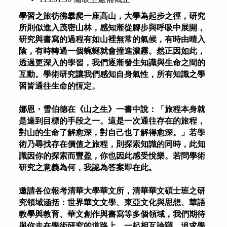
學習之旅彷彿攀爬一座高山，大學為起步之徑，研究
學生作品
所則似進入茂密山林，感知漸從腳步與呼吸中展開，
研究與書寫的過程有如山裡無常的氣候，有時由晴入
陰，有時轉過一個蜿蜒就會撞進濃霧。然正因如此，
透過更深入的學習，我們逐漸發生知識與生命之間的
互動。學術研究讓我們感知自身氣性，所有知識之學
習皆通往生命的恆定。
娜恩・雪伯德在《山之生》一書中說：「旅程本身就
是達到目標的手段之一。這是一次通往存在的旅程，
對山的生命了解愈深，對自己也了解得愈深。」若學
術乃尋找存在價值之旅程，則探索知識的同時，此知
識因你的探索而豐盈，你也因此感受悅樂。若問學術
研究之意義為何，我認為答案即在此。
邀請各位報考清華大學華文所，清華華文碩士班之研
究領域涵括：世界華文文學、東亞文化與思想、華語
教學與教育、華文創作與書寫等多個領域，我們期待
與你走在
學術研究的道路上，一起相互論辯，追求學