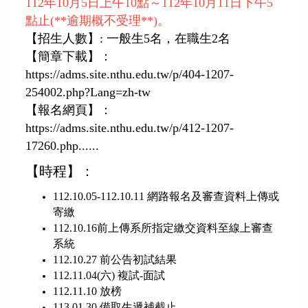
112年10月5日上午10點～112年10月11日下午5
課程資訊
點止(**逾期概不受理**)。
【招生人數】: 一般生5名，在職生2名
規章辦法
【簡章下載】：
https://adms.site.nthu.edu.tw/p/404-1207-
修課/論文/表格下載
254002.php?Lang=zh-tw
【報名網頁】：
國際合作學校與單位
https://adms.site.nthu.edu.tw/p/412-1207-
17260.php......
國際交流
【時程】：
活動紀實
112.10.05-112.10.11 網路報名及審查資料上傳或
寄繳
募款
112.10.16前上傳系所指定繳交資料至線上審查
系統
歷年學術活動
112.10.27 前公告初試結果
112.11.04(六) 複試-面試
112.11.10 放榜
歷年畢業生論文
113.01.30 備取生遞補截止