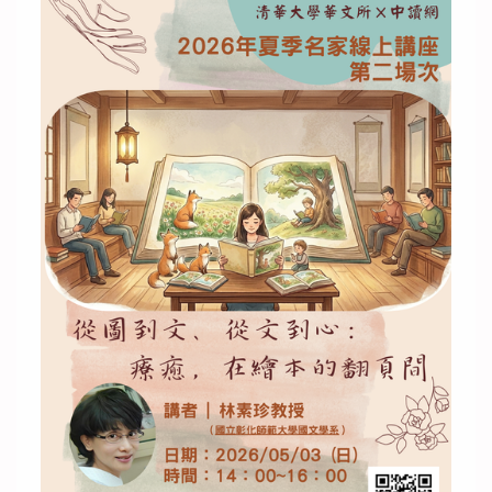
本所成員
課程資訊
規章辦法
修課/論文/表格下載
國際合作學校與單位
國際交流
活動紀實
募款