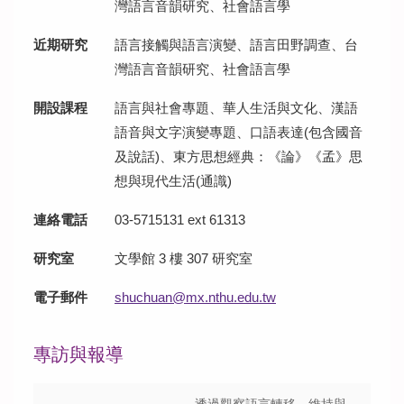
歷年學術活動
灣語言音韻研究、社會語言學
近期研究
語言接觸與語言演變、語言田野調查、台
歷年畢業生論文
灣語言音韻研究、社會語言學
學生作品
開設課程
語言與社會專題、華人生活與文化、漢語
語音與文字演變專題、口語表達(包含國音
及說話)、東方思想經典：《論》《孟》思
想與現代生活(通識)
連絡電話
03-5715131 ext 61313
研究室
文學館 3 樓 307 研究室
電子郵件
shuchuan@mx.nthu.edu.tw
專訪與報導