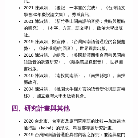
訊。
2021 陳淑娟，〈後記—一本書的完成〉，《台灣語文
學會30年慶祝論文集》。秀威資訊。
2021 陳淑娟，〈新竹香山閩南語的音變：共時與歷時
的研究〉，《本字、方言、語文學》。政治大學出版
社。
2019 陳淑娟、鄭宜仲，〈台灣閩南語普通腔的音變趨
勢〉，《域外鄉愁的回音》。世界圖書出版。
2018 陳淑娟、史皓元，〈美國新澤西州台灣移民閩南
語語音的調查研究〉，《飄揚萬里覓鄉音》。世界圖
書出版。
2010 陳淑娟，〈南投閩南語〉，《南投縣志》。南投
縣政府。
2004 陳淑娟，《桃園大牛欄方言的語音變化與語言轉
移》。國立臺灣大學出版委員會。
四、研究計畫與其他
2020 台北市、台南市及廈門閩南語的比較—兼論當地
通行語（koiné）的形成。科技部專題研究計畫。
2019 台灣閩南語普通腔具體內容之探究：兼論與廈門