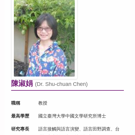
本所成員
課程資訊
規章辦法
修課/論文/表格下載
國際合作學校與單位
陳淑娟
(Dr. Shu-chuan Chen)
國際交流
職稱
教授
活動紀實
最高學歷
國立臺灣大學中國文學研究所博士
募款
研究專長
語言接觸與語言演變、語言田野調查、台