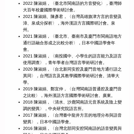
2022 陳淑娟，〈臺北市閩南語的方音變化〉，臺灣師
大百年校慶國際學術研討會。
2021 陳淑娟、陳彥君，〈台灣高雄旗津方言的音變及
漳、泉成分探析〉，海外漢語方言國際研討會。泉
州。
2021 陳淑娟，〈臺北市、臺南市及廈門市閩南語地方
通行語融合形成之比較分析〉，日本中國語學會年
會。
2021 陳淑娟，〈南投國中、小學生的語言能力及語言
使用調查〉，青年學者台灣語言學術研討會。
2020 陳淑娟，〈台北新同安腔及廈門音地方通行語之
異同〉，台灣語言及其教學國際學術研討會。清華大
學。
2019 陳淑娟、鄭宜仲，〈台灣閩南語普通腔及廈門音
之比較〉，海外漢語方言國際學術研討會。廣東。
2018 陳淑娟，〈清水、沙鹿閩南語元音系統及陰上變
調的變異〉，中央研究院語言所。
2017 陳淑娟，〈台灣臺中龍井方言的地理分布與語音
變異〉，日本中國語學會。
2016 陳淑娟，〈台灣北部同安腔閩南語的語音變異與