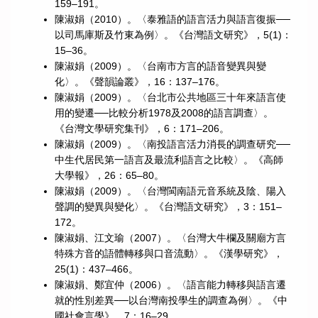
159–191。
陳淑娟（2010）。〈泰雅語的語言活力與語言復振──
以司馬庫斯及竹東為例〉。《台灣語文研究》，5(1)：
15–36。
陳淑娟（2009）。〈台南市方言的語音變異與變
化〉。《聲韻論叢》，16：137–176。
陳淑娟（2009）。〈台北市公共地區三十年來語言使
用的變遷──比較分析1978及2008的語言調查〉。
《台灣文學研究集刊》，6：171–206。
陳淑娟（2009）。〈南投語言活力消長的調查研究──
中生代居民第一語言及最流利語言之比較〉。《高師
大學報》，26：65–80。
陳淑娟（2009）。〈台灣閩南語元音系統及陰、陽入
聲調的變異與變化〉。《台灣語文研究》，3：151–
172。
陳淑娟、江文瑜（2007）。〈台灣大牛欄及關廟方言
特殊方音的語體轉移與口音流動〉。《漢學研究》，
25(1)：437–466。
陳淑娟、鄭宜仲（2006）。〈語言能力轉移與語言遷
就的性別差異──以台灣南投學生的調查為例〉。《中
國社會言學》，7：16–29。