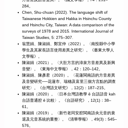
284。
Chen, Shu-chuan (2022). The language shift of
Taiwanese Hokkien and Hakka in Hsinchu County
and Hsinchu City, Taiwan: A data comparison of the
surveys of 1978 and 2015. International Journal of
Taiwan Studies, 5: 275–307.
翁慧娟、陳淑娟、鄭宜仲（2022）。〈南投縣中小學
學生及其家長語言使用差異之研究〉。《臺東大學人
文學報》。
陳淑娟（2021）。〈大肚方言的漳泉方音差異及新興
音變〉。《東海中文學報》，42：120–142。
陳淑娟、陳彥君（2020）。〈花蓮閩南語的方音差異
及音變研究──花蓮市、瑞穗及富里三個方言點的調查
研究〉。《台灣語文研究》，12(2)：187–215。
陳淑娟（2020）。〈日本台灣語教學 ê 台語語音 kah
台語普通腔 ê 比較〉。《台語研究》，12(1)：38–
61。
陳淑娟（2019）。〈新竹老同安腔閩南語央元音的衰
退及元音系統的重整〉。《清華學報》，49(3)：545–
576。