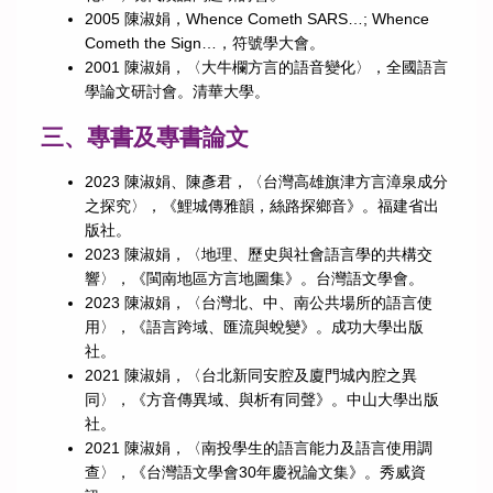
2005 陳淑娟，Whence Cometh SARS…; Whence
Cometh the Sign…，符號學大會。
2001 陳淑娟，〈大牛欄方言的語音變化〉，全國語言
學論文研討會。清華大學。
三、專書及專書論文
2023 陳淑娟、陳彥君，〈台灣高雄旗津方言漳泉成分
之探究〉，《鯉城傳雅韻，絲路探鄉音》。福建省出
版社。
2023 陳淑娟，〈地理、歷史與社會語言學的共構交
響〉，《閩南地區方言地圖集》。台灣語文學會。
2023 陳淑娟，〈台灣北、中、南公共場所的語言使
用〉，《語言跨域、匯流與蛻變》。成功大學出版
社。
2021 陳淑娟，〈台北新同安腔及廈門城內腔之異
同〉，《方音傳異域、與析有同聲》。中山大學出版
社。
2021 陳淑娟，〈南投學生的語言能力及語言使用調
查〉，《台灣語文學會30年慶祝論文集》。秀威資