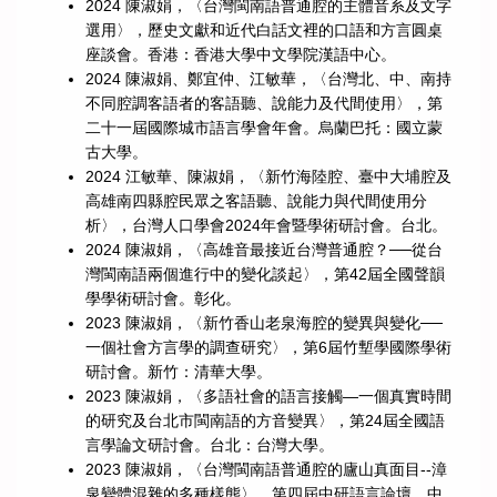
2024 陳淑娟，〈台灣閩南語普通腔的主體音系及文字
選用〉，歷史文獻和近代白話文裡的口語和方言圓桌
座談會。香港：香港大學中文學院漢語中心。
2024 陳淑娟、鄭宜仲、江敏華，〈台灣北、中、南持
不同腔調客語者的客語聽、說能力及代間使用〉，第
二十一屆國際城市語言學會年會。烏蘭巴托：國立蒙
古大學。
2024 江敏華、陳淑娟，〈新竹海陸腔、臺中大埔腔及
高雄南四縣腔民眾之客語聽、說能力與代間使用分
析〉，台灣人口學會2024年會暨學術研討會。台北。
2024 陳淑娟，〈高雄音最接近台灣普通腔？──從台
灣閩南語兩個進行中的變化談起〉，第42屆全國聲韻
學學術研討會。彰化。
2023 陳淑娟，〈新竹香山老泉海腔的變異與變化──
一個社會方言學的調查研究〉，第6屆竹塹學國際學術
研討會。新竹：清華大學。
2023 陳淑娟，〈多語社會的語言接觸—一個真實時間
的研究及台北市閩南語的方音變異〉，第24屆全國語
言學論文研討會。台北：台灣大學。
2023 陳淑娟，〈台灣閩南語普通腔的廬山真面目--漳
泉變體混雜的多種樣態〉，第四屆中研語言論壇。中