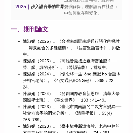
透過觀察語言轉移、維持與
›
2025｜
步入語言學的世界
競爭關係，理解語言在社會
中如何生存與變化。
一、期刊論文
陳淑娟（2025）。〈台灣南部閩南語通行語化的探討
──漳泉融合的多種樣態〉。《語言暨語言學》，排版
中。
陳淑娟（2025）。〈高雄音最接近臺灣普通腔？──
聲、韻、調的分析〉。《聲韻論叢》，排版中。
陳淑娟（2024）。〈懷念將一生 lóng 總獻 hō͘ 台語 ê
張裕宏老師〉。《台文通訊BONG報》，368：22–
24。
陳淑娟（2024）。〈開創國際教育新思維：清華大學
國際學士班〉。《華文世界》，133：41–49。
陳淑娟（2023）。〈臺北市閩南語的二次方言變異──
社會方言學的調查分析〉。《清華學報》，53(4)：
765–789。
陳淑娟（2023）。〈臺中龍井新漳海腔、老泉中腔的
方音差及語音變異〉。《國文學報》，74：251–