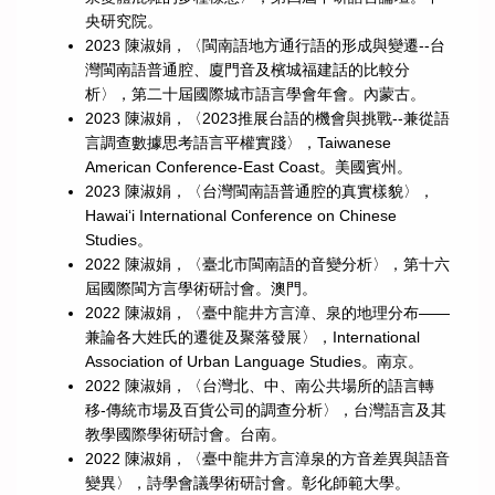
央研究院。
2023 陳淑娟，〈閩南語地方通行語的形成與變遷--台
灣閩南語普通腔、廈門音及檳城福建話的比較分
析〉，第二十屆國際城市語言學會年會。內蒙古。
2023 陳淑娟，〈2023推展台語的機會與挑戰--兼從語
言調查數據思考語言平權實踐〉，Taiwanese
American Conference-East Coast。美國賓州。
2023 陳淑娟，〈台灣閩南語普通腔的真實樣貌〉，
Hawai‘i International Conference on Chinese
Studies。
2022 陳淑娟，〈臺北市閩南語的音變分析〉，第十六
屆國際閩方言學術研討會。澳門。
2022 陳淑娟，〈臺中龍井方言漳、泉的地理分布——
兼論各大姓氏的遷徙及聚落發展〉，International
Association of Urban Language Studies。南京。
2022 陳淑娟，〈台灣北、中、南公共場所的語言轉
移-傳統市場及百貨公司的調查分析〉，台灣語言及其
教學國際學術研討會。台南。
2022 陳淑娟，〈臺中龍井方言漳泉的方音差異與語音
變異〉，詩學會議學術研討會。彰化師範大學。