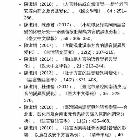
陳淑娟（2018）。〈方言移借或自然演變──新竹老同
安腔內部之差異及變化〉。《國文學報》，64：251–
286。
陳淑娟、陳彥君（2017）。〈小琉球及綠島閩南語音
變的比較研究──兩個偏泉腔離島方言的調查分析〉。
《臺大中文學報》，59：305–350。
陳淑娟（2017）。〈宜蘭溪北溪南方言的語音變異與
變化〉。《台灣語文研究》，12(2)：187–215。
陳淑娟（2014）。〈龜山島方言的語音變異與變
化〉。《政大中文學報》，21：213–244。
陳淑娟（2013）。〈社子方言的語音變異與變化〉。
《語言暨語言學》，14(2)：371–408。
陳淑娟、杜佳倫（2011）。〈臺北市泉腔閩南語央元
音的變異與變化〉。《臺大中文學報》，35：329–
370。
陳淑娟（2010）。〈臺灣閩南語新興的語音變異──台
北市、彰化市及台南市元音系統與陽入原調的調查分
析〉。《語言暨語言學》，11(2)：425–468。
陳淑娟（2010）。〈語言因素與社會因素對音變的影
響──以鹿谷及安平方言為例〉。《清華學報》，40：