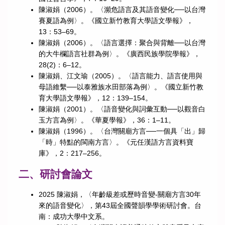
陳淑娟（2006）。〈瀕危語言及其語音變化──以台灣
賽夏語為例〉。《國立新竹教育大學語文學報》，
13：53–69。
陳淑娟（2006）。〈語言選擇：聚合與背離──以台灣
的大牛欄語言社群為例〉。《廣西民族學院學報》，
28(2)：6–12。
陳淑娟、江文瑜（2005）。〈語言能力、語言使用與
母語維繫──以泰雅族水田部落為例〉。《國立新竹教
育大學語文學報》，12：139–154。
陳淑娟（2001）。〈語音變化與詞彙互動──以觀音白
玉方言為例〉。《華夏學報》，36：1–11。
陳淑娟（1996）。〈台灣關廟方言──一個具「出」歸
「時」特點的閩南方言〉。《元任漢語方言資料寶
庫》，2：217–256。
二、研討會論文
2025 陳淑娟，〈年齡級差或歷時音變-關廟方言30年
來的語音變化〉，第43屆全國聲韻學學術研討會。台
南：成功大學中文系。